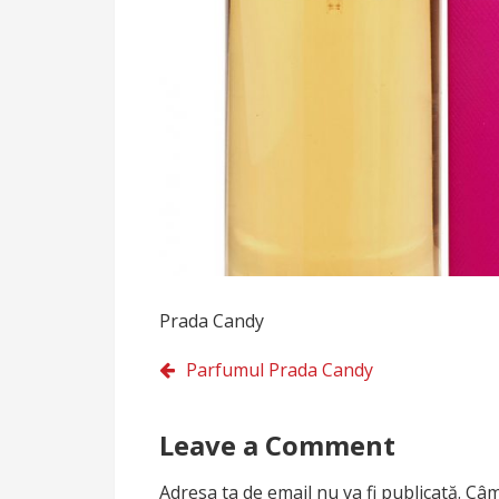
Prada Candy
Navigare
Parfumul Prada Candy
în
Leave a Comment
articole
Adresa ta de email nu va fi publicată.
Câm