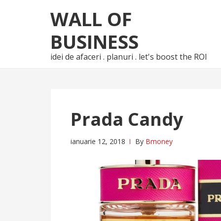
Skip
Skip
WALL OF
to
to
navigation
content
BUSINESS
idei de afaceri . planuri . let's boost the ROI
Prada Candy
ianuarie 12, 2018
By
Bmoney