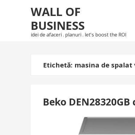
Skip
Skip
WALL OF
to
to
navigation
content
BUSINESS
idei de afaceri . planuri . let's boost the ROI
Etichetă:
masina de spalat
Beko DEN28320GB c