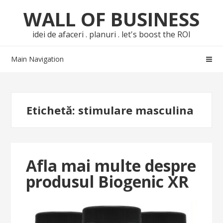
Skip
Skip
WALL OF BUSINESS
to
to
navigation
content
idei de afaceri . planuri . let's boost the ROI
Main Navigation
Etichetă:
stimulare masculina
Afla mai multe despre
produsul Biogenic XR