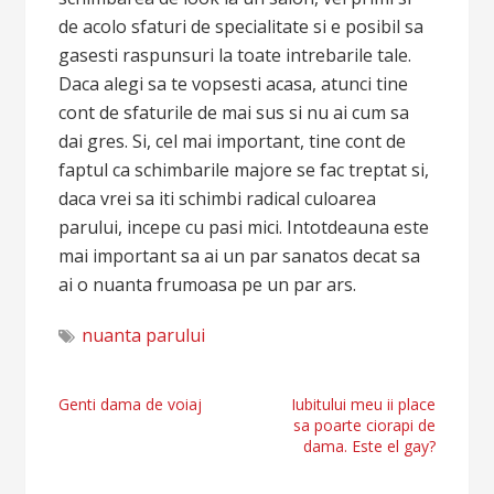
de acolo sfaturi de specialitate si e posibil sa
gasesti raspunsuri la toate intrebarile tale.
Daca alegi sa te vopsesti acasa, atunci tine
cont de sfaturile de mai sus si nu ai cum sa
dai gres. Si, cel mai important, tine cont de
faptul ca schimbarile majore se fac treptat si,
daca vrei sa iti schimbi radical culoarea
parului, incepe cu pasi mici. Intotdeauna este
mai important sa ai un par sanatos decat sa
ai o nuanta frumoasa pe un par ars.
nuanta parului
Navigare
Genti dama de voiaj
Iubitului meu ii place
sa poarte ciorapi de
în
dama. Este el gay?