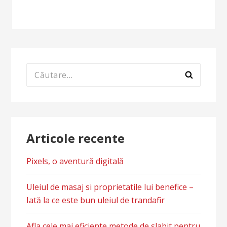
articole
Caută
după:
Articole recente
Pixels, o aventură digitală
Uleiul de masaj si proprietatile lui benefice –
Iată la ce este bun uleiul de trandafir
Afla cele mai eficiente metode de slabit pentru