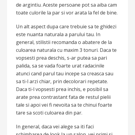
de argintiu. Aceste persoane pot sa aiba cam
toate culorile la par si vor arata la fel de bine.
Un alt aspect dupa care trebuie sa te ghidezi
este nuanta naturala a parului tau. In
general, stilistii recomanda o abatere de la
culoarea naturala cu maxim 3 tonuri. Daca te
vopsesti prea deschis, s-ar putea sa pari
palida, sa se vada foarte urat radacinile
atunci cand parul tau incepe sa creasca sau
sa ti-l arzi chiar, prin decolorari repetate.
Daca ti-l vopsesti prea inchis, e posibil sa
arate prea contrastant fata de restul pielii
tale si apoi vei fi nevoita sa te chinui foarte
tare sa scoti culoarea din par.
In general, daca vei alege sa iti faci
schimbarea de look la un salon, vei primi si