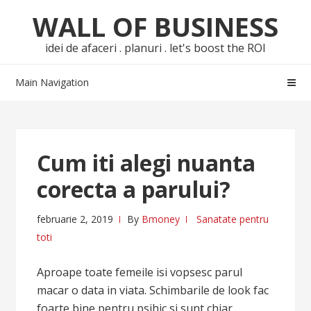
Skip
Skip
WALL OF BUSINESS
to
to
navigation
content
idei de afaceri . planuri . let's boost the ROI
Main Navigation
Cum iti alegi nuanta
corecta a parului?
februarie 2, 2019
By
Bmoney
Sanatate pentru
toti
Aproape toate femeile isi vopsesc parul
macar o data in viata. Schimbarile de look fac
foarte bine pentru psihic si sunt chiar