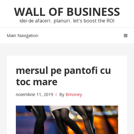
Skip
Skip
WALL OF BUSINESS
to
to
navigation
content
idei de afaceri . planuri . let's boost the ROI
Main Navigation
mersul pe pantofi cu
toc mare
noiembrie 11, 2019
By
Bmoney