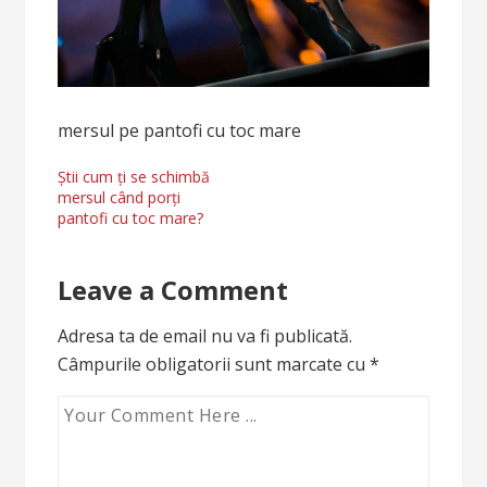
mersul pe pantofi cu toc mare
Navigare
Știi cum ți se schimbă
mersul când porți
în
pantofi cu toc mare?
articole
Leave a Comment
Adresa ta de email nu va fi publicată.
Câmpurile obligatorii sunt marcate cu
*