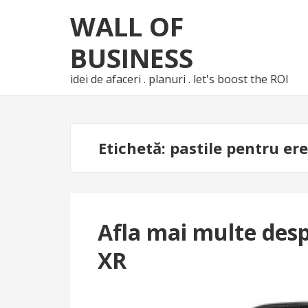
Skip
Skip
WALL OF
to
to
navigation
content
BUSINESS
idei de afaceri . planuri . let's boost the ROI
Etichetă:
pastile pentru ere
Afla mai multe desp
XR