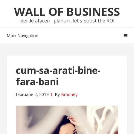
Skip
Skip
WALL OF BUSINESS
to
to
navigation
content
idei de afaceri . planuri . let's boost the ROI
Main Navigation
cum-sa-arati-bine-
fara-bani
februarie 2, 2019
By
Bmoney